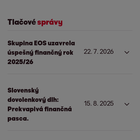
Tlačové
správy
Skupina EOS uzavrela
22. 7. 2026
úspešný finančný rok
2025/26
Silné investície a prevádzková
Slovenský
excelentnosť:
Skupina EOS
dovolenkový dlh:
15. 8. 2025
uzatvára úspešný hospodársky
Prekvapivá finančná
rok
pasca.
Hamburg 22. júla 2026