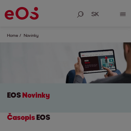
Vyhľadávanie
Zobr
Home
Novinky
EOS
Novinky
Časopis
EOS