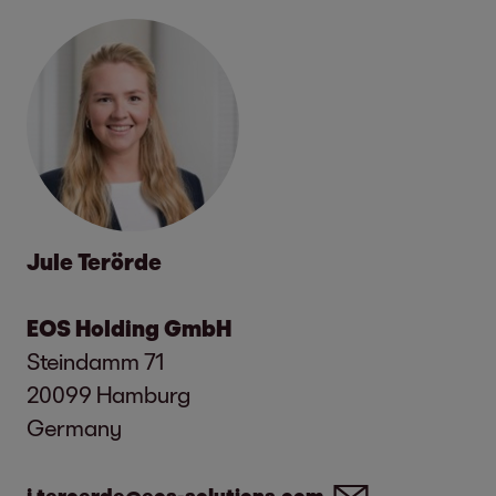
prijímať konkrétne opatrenia.
*V porovnaní s finančným rokom 2021/22 podľa
Science-Based Target (SBT) a cieľa obmedziť
oteplenie na 1,5 stupňa podľa Parížskej dohody;
oficiálne znenie cieľa je uvedené na
webovej lokalite
iniciatívy vedecky podložených cieľov (SBTi)
.
Jule Terörde
EOS Holding GmbH
Steindamm 71
20099 Hamburg
Germany