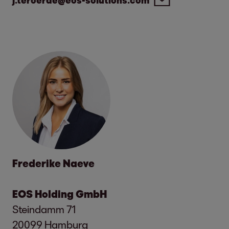
j.teroerde@eos-solutions.com
Frederike Naeve
EOS Holding GmbH
Steindamm 71
20099 Hamburg