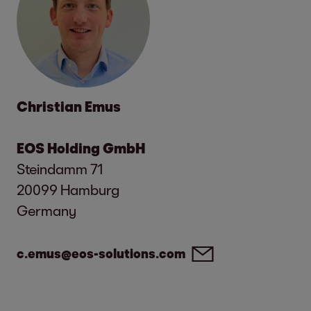
odvetví.
Environmental Protection
Reduction of Environmental Footprint
Christian Emus
Ako súčasť skupiny Otto Group
prispievame k dosahovaniu Science-
EOS Holding GmbH
Based Targets (vedecky podložených
Steindamm 71
cieľov) našej materskej spoločnosti,
20099 Hamburg
konkrétne k znižovaniu absolútnych
Germany
emisií skleníkových plynov v rámci celej
skupiny o 42 percent do konca
c.emus@eos-solutions.com
finančného roka 2031/2032*. Výpočtom
našej uhlíkovej stopy ukazujeme náš
potenciál znižovania emisií a môžeme