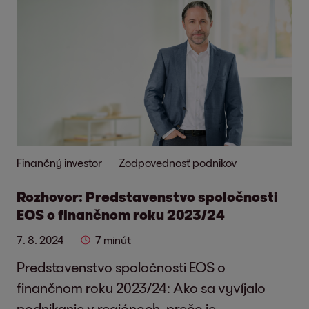
náboženskú orientáciu či pôvod.
Pri našej každodennej práci sa snažíme
Jednotlivé iniciatívy a opatrenia, ktoré
o začlenenie a bezúhonnosť
čiastočne podporujú ďalšie SDGs, budú
a dodržiavame prísnu antidiskriminačnú
zahrnuté do týchto správ podľa potreby.
politiku.
Talent Attraction, Development &
Retention
Finančný investor
Zodpovednosť podnikov
Aby sme mohli poskytovať excelentné
služby, potrebujeme dobre vyškolených
Rozhovor: Predstavenstvo spoločnosti
a motivovaných zamestnancov. V našej
EOS o finančnom roku 2023/24
spoločnosti si chceme udržať
7. 8. 2024
7 minút
a podporovať talentovaných ľudí.
Predstavenstvo spoločnosti EOS o
Ponúkame pravidelné príležitosti
finančnom roku 2023/24: Ako sa vyvíjalo
odbornej prípravy vo forme kurzov
podnikanie v regiónoch, prečo je