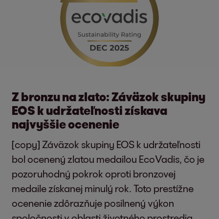
Z bronzu na zlato: Záväzok skupiny
EOS k udržateľnosti získava
najvyššie ocenenie
[copy] Záväzok skupiny EOS k udržateľnosti
bol ocenený zlatou medailou EcoVadis, čo je
pozoruhodný pokrok oproti bronzovej
medaile získanej minulý rok. Toto prestížne
ocenenie zdôrazňuje posilnený výkon
spoločnosti v oblasti životného prostredia,