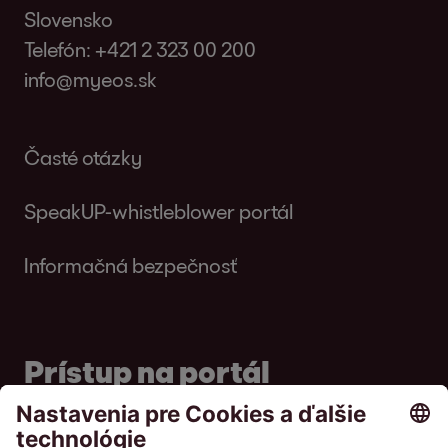
Slovensko
Telefón:
+421 2 323 00 200
info@myeos.sk
Časté otázky
SpeakUP-whistleblower portál
Informačná bezpečnosť
Prístup na portál
Portál pre dlžníkov