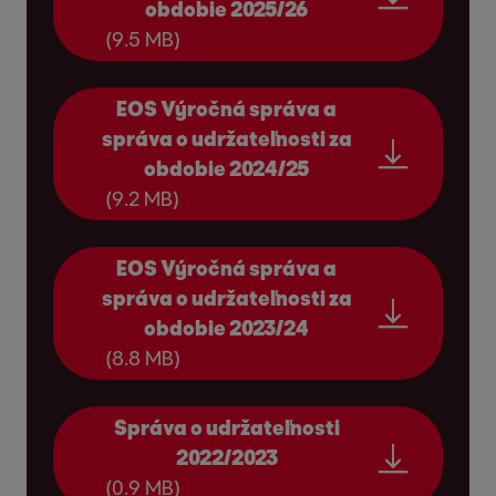
obdobie 2025/26
Pre našich klientov vytvárame finančnú
(9.5 MB)
pridanú hodnotu tým, že preberáme ich
pohľadávky, pričom sa snažíme, aby boli
EOS Výročná správa a
pre nich naše procesy jednoduché,
správa o udržateľnosti za
dostupné a digitalizované. Vďaka našej
obdobie 2024/25
práci sa naši klienti môžu sústrediť
(9.2 MB)
na svoju hlavnú činnosť. Zároveň
zvyšujeme ich likviditu a vraciame
EOS Výročná správa a
peniaze do ekonomického cyklu.
správa o udržateľnosti za
Trustworthy Stakeholder Relations
obdobie 2023/24
Keďže naše vzťahy so zainteresovanými
(8.8 MB)
stranami majú pre skupinu EOS
rozhodujúci význam, udržiavame s nimi
Správa o udržateľnosti
neustály dialóg.
2022/2023
Prostredníctvom prieskumov
(0.9 MB)