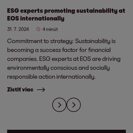
oceňujúcej pracovnej atmosféry
zvyšujeme spokojnosť zamestnancov
ESG experts promoting sustainability at
EOS internationally
a podporujeme opatrenia na podporu
ich duševného a fyzického zdravia.
31. 7. 2024
4 minút
Commitment to strategy: Sustainability is
Financial Sustainability
becoming a success factor for financial
companies. ESG experts at EOS are driving
Digital Responsibility & Cyber Security
environmentally conscious and socially
Keďže pracujeme s citlivými údajmi
responsible action internationally.
našich neplatiacich spotrebiteľov
a klientov, digitálnu zodpovednosť
Zistiť viac
berieme vážne. Našou najvyššou
prioritou je zabezpečenie najvyšších
štandardov ochrany osobných údajov
a kybernetickej bezpečnosti.
Business Ethics & Safeguard Compliance