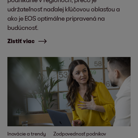
a školení, atraktívne zamestnanecké
udržateľnosť naďalej kľúčovou oblasťou a
výhody a modely flexibilnej práce.
ako je EOS optimálne pripravená na
Local Community Engagement &
budúcnosť.
Participation
EOS chce byť súčasťou miestnych
Zistiť viac
komunít a aktívne ich podporuje.
U našich zamestnancov podporujeme
vzdelávacie iniciatívy a sociálnu
angažovanosť počas pracovného času.
Snažíme sa pomôcť posilniť miestnu
komunitu prostredníctvom konkrétnych
opatrení.
Employee Satisfaction & Well-Being
Spokojnosť zamestnancov je pre nás
najvyššou prioritou. Prostredníctvom
Inovácie a trendy
Zodpovednosť podnikov