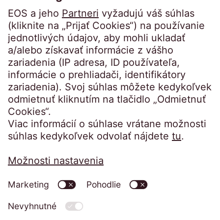
Portál pre veriteľov
Právne záležitosti
Odtlačok
Reklamačný poriadok
GDPR informacia