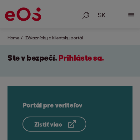
Vyhľadávanie
Zobr
Home
Zákaznícky a klientsky portál
Ste v bezpečí.
Prihláste sa.
Portál pre veriteľov
Zistiť viac