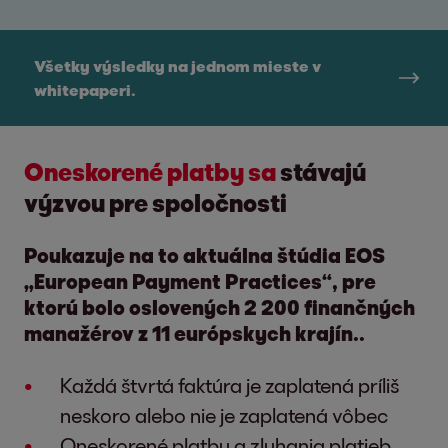
Všetky výsledky na jednom mieste v
whitepaperi.
Oneskorené platby sa
stávajú
výzvou pre spoločnosti
Poukazuje na to aktuálna štúdia EOS
„European Payment Practices“, pre
ktorú bolo oslovených 2 200 finančných
manažérov z 11 európskych krajín..
Každá štvrtá faktúra je zaplatená príliš
neskoro alebo nie je zaplatená vôbec
Oneskorené platby a zlyhania platieb