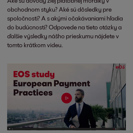
Aké sú dôvody zlej platobnej morálky v
obchodnom styku? Aké sú dôsledky pre
spoločnosti? A s akými očakávaniami hľadia
do budúcnosti? Odpovede na tieto otázky a
ďalšie výsledky nášho prieskumu nájdete v
tomto krátkom videu.