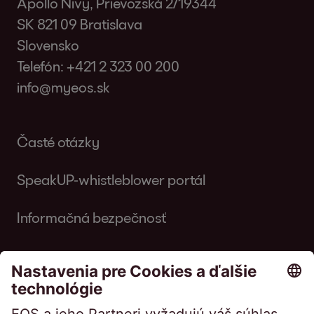
Apollo Nivy, Prievozská 2/19344
SK 821 09 Bratislava
Slovensko
Telefón:
+421 2 323 00 200
info@myeos.sk
Časté otázky
SpeakUP-whistleblower portál
Informačná bezpečnosť
Prístup na portál