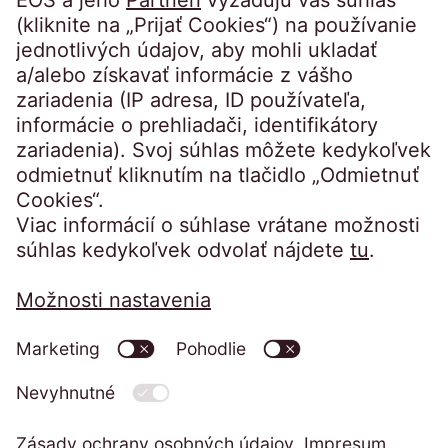
Portál pre dlžníkov
Portál pre veriteľov
Právne záležitosti
Odtlačok