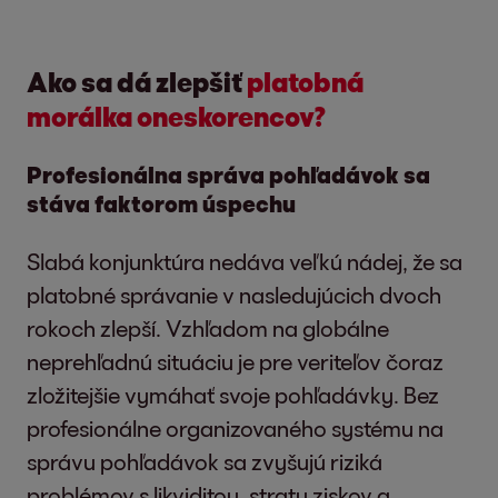
Ako sa dá zlepšiť
platobná
morálka oneskorencov?
Profesionálna správa pohľadávok sa
stáva faktorom úspechu
Slabá konjunktúra nedáva veľkú nádej, že sa
platobné správanie v nasledujúcich dvoch
rokoch zlepší. Vzhľadom na globálne
neprehľadnú situáciu je pre veriteľov čoraz
zložitejšie vymáhať svoje pohľadávky. Bez
profesionálne organizovaného systému na
správu pohľadávok sa zvyšujú riziká
problémov s likviditou, straty ziskov a