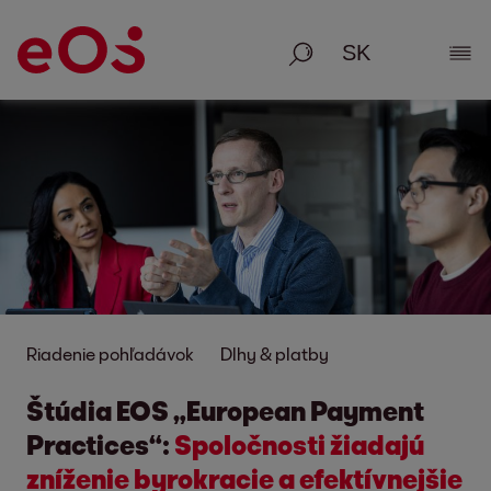
Vyhľadávanie
Zobr
Riadenie pohľadávok
Dlhy & platby
Štúdia EOS „European Payment
Practices“:
Spoločnosti žiadajú
zníženie byrokracie a efektívnejšie