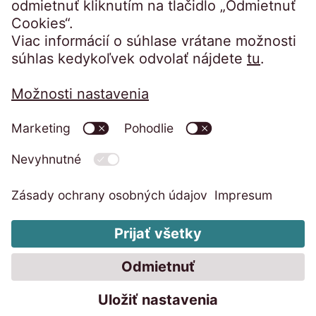
Právne záležitosti
Odtlačok
Reklamačný poriadok
GDPR informacia
Všeobecné obchodné podmienky
Code of Conduct
Systém na ochranu oznamovateľov
Zmeňte nastavenie cookies