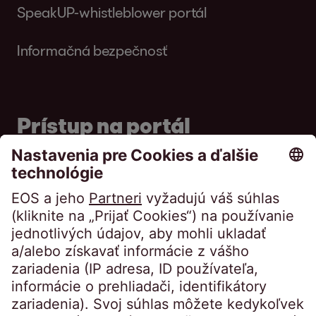
SpeakUP-whistleblower portál
Informačná bezpečnosť
Prístup na portál
Portál pre dlžníkov
Portál pre veriteľov