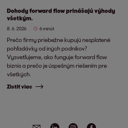
Dohody forward flow prinášajú výhody
všetkým.
8. 6. 2026
6 minút
Prečo firmy priebežne kupujú nesplatené
pohľadávky od iných podnikov?
Vysvetľujeme, ako funguje forward flow
biznis a prečo je úspešným riešením pre
všetkých.
Zistiť viac
Social media links - share article
Email
Linkedin
Instagram
Facebook