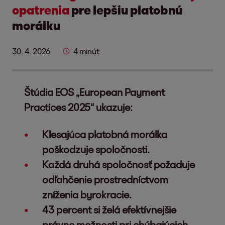
opatrenia
pre lepšiu platobnú
morálku
30. 4. 2026
4 minút
Štúdia EOS „European Payment
Practices 2025“ ukazuje:
Klesajúca platobná morálka
poškodzuje spoločnosti.
Každá druhá spoločnosť požaduje
odľahčenie prostredníctvom
zníženia byrokracie.
43 percent si želá efektívnejšie
právne možnosti pri chýbajúcich